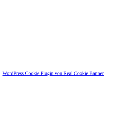
Menü
Home
Public Relations
Personal Branding
About me
Contact
Instagram
WordPress Cookie Plugin von Real Cookie Banner