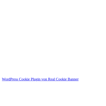
Menü
Home
Public Relations
Personal Branding
About me
Contact
Instagram
WordPress Cookie Plugin von Real Cookie Banner