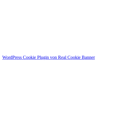
Menü
Home
Public Relations
Personal Branding
About me
Contact
Instagram
WordPress Cookie Plugin von Real Cookie Banner