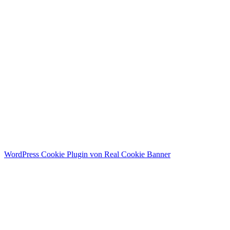
Menü
Home
Public Relations
Personal Branding
About me
Contact
Instagram
WordPress Cookie Plugin von Real Cookie Banner