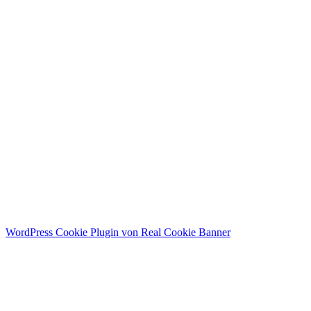
Menü
Home
Public Relations
Personal Branding
About me
Contact
Instagram
WordPress Cookie Plugin von Real Cookie Banner