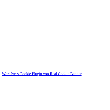
Menü
Home
Public Relations
Personal Branding
About me
Contact
Instagram
WordPress Cookie Plugin von Real Cookie Banner